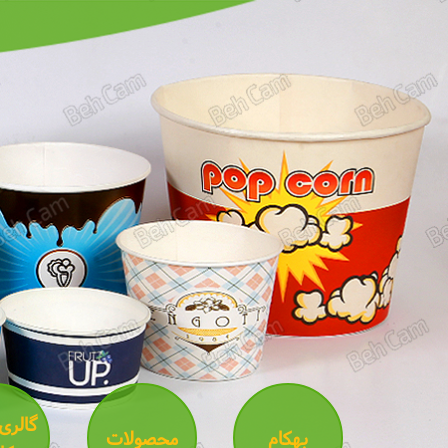
گالری
بهکام
محصولات