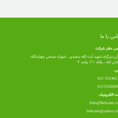
اس با ما
رس دفتر شرکت
:
ان،بزرگراه شهید آیت الله سعیدی ، شهرک صنعتی چهاردانگه،
ان لاله ، پلاک ۲۱، واحد ۴
ن
:
55246212 
 الکترونیک
:
Info@Behcam.c
behcam@yahoo.c