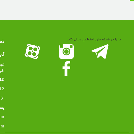
ما را در شبکه های اجتماعی دنبال کنید
تم
آد
تهر
خیاب
تلف
021
02155260893
پست
om
om